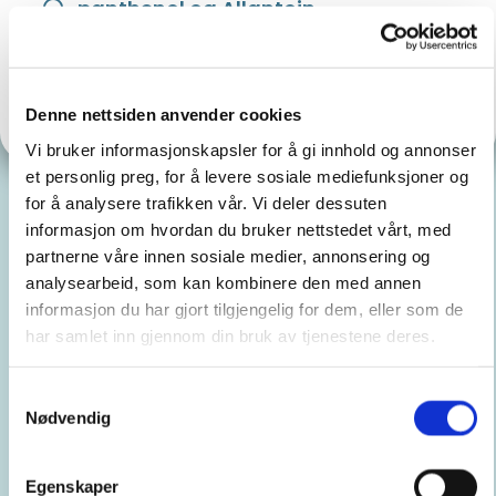
panthenol og Allantoin
Ceramider & Kolesterol
Denne nettsiden anvender cookies
Vi bruker informasjonskapsler for å gi innhold og annonser
et personlig preg, for å levere sosiale mediefunksjoner og
for å analysere trafikken vår. Vi deler dessuten
informasjon om hvordan du bruker nettstedet vårt, med
partnerne våre innen sosiale medier, annonsering og
analysearbeid, som kan kombinere den med annen
informasjon du har gjort tilgjengelig for dem, eller som de
Bruk
har samlet inn gjennom din bruk av tjenestene deres.
Påføres i ansikt og på hals på kveld, før
Samtykkevalg
nattkrem. Da dette er et svært aktivt serum
Nødvendig
anbefales det å venne huden til produktet.
Ved tilvenning skal serumet ikke brukes med
eksfolierende nattkrem( Light Ceutic eller Turn
Egenskaper