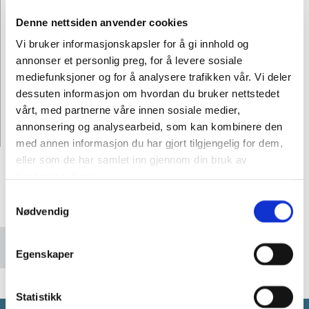
Denne nettsiden anvender cookies
Telefon
Vi bruker informasjonskapsler for å gi innhold og
annonser et personlig preg, for å levere sosiale
mediefunksjoner og for å analysere trafikken vår. Vi deler
dessuten informasjon om hvordan du bruker nettstedet
vårt, med partnerne våre innen sosiale medier,
annonsering og analysearbeid, som kan kombinere den
med annen informasjon du har gjort tilgjengelig for dem,
eller som de har samlet inn gjennom din bruk av
tjenestene deres.
Vennligst godta
Samtykkevalg
markedsføringsinformasjonskapsler for å se
Nødvendig
dette kartet.
Accept cookies
Egenskaper
Statistikk