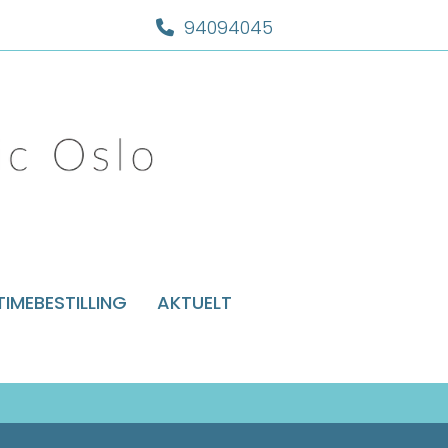
94094045

TIMEBESTILLING
AKTUELT