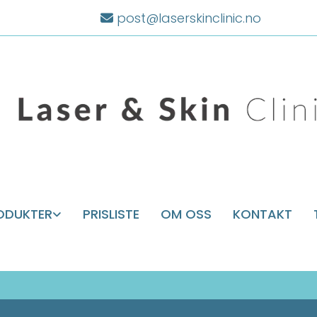
post@laserskinclinic.no

ODUKTER
PRISLISTE
OM OSS
KONTAKT