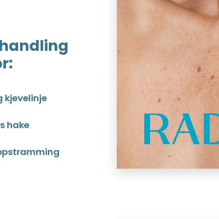
ehandling
r:
 kjevelinje
gs hake
oppstramming