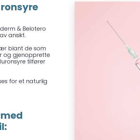
uronsyre
éderm & Belotero
av ansikt.
lær blant de som
jer og gjenopprette
luronsyre tilfører
ses for et naturlig
g med
l: