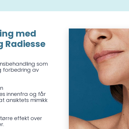
ling med
lg Radiesse
jonsbehandling som
g forbedring av
en
es innenfra og får
 at ansiktets mimikk
større effekt over
r.