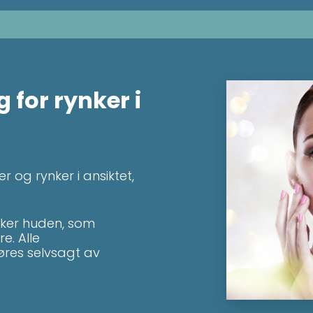
 for rynker i
er og rynker i ansiktet,
yrker huden, som
e. Alle
øres selvsagt av