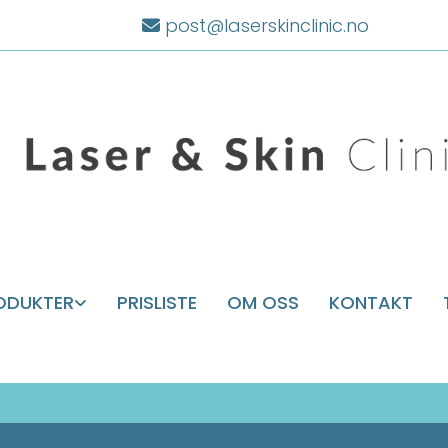
post@laserskinclinic.no

ODUKTER
PRISLISTE
OM OSS
KONTAKT