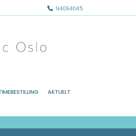
94094045

TIMEBESTILLING
AKTUELT