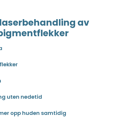
 laserbehandling av
pigmentflekker
a
flekker
n
ng uten nedetid
mer opp huden samtidig