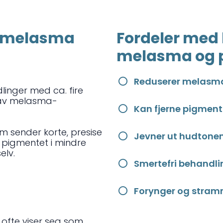
r melasma
Fordeler med
melasma og 
Reduserer melasm
linger med ca. fire
 av melasma-
Kan fjerne pigment
om sender korte, presise
Jevner ut hudtone
p pigmentet i mindre
elv.
Smertefri behandli
Forynger og stram
ofte viser seg som