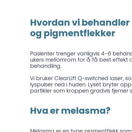
Hvordan vi behandle
og pigmentflekker
Pasienter trenger vanligvis 4-6 behand
ukers mellomrom for å få best effekt
behandling.
Vi bruker ClearLift Q-switched laser, s
lyspulser ned i huden. Lyset bryter op
partikler som kroppen gradvis fjerner s
Hva er melasma?
Melasma er en type pigmentflekk som 