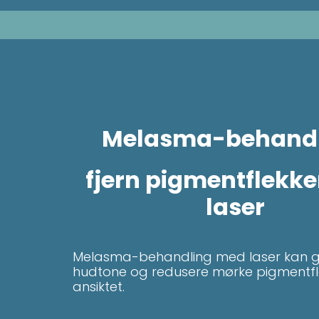
Melasma-behandl
fjern pigmentflekk
laser
Melasma-behandling med laser kan gi
hudtone og redusere mørke pigmentfle
ansiktet.