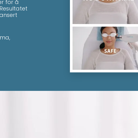
er for å
Resultatet
lansert
sma,