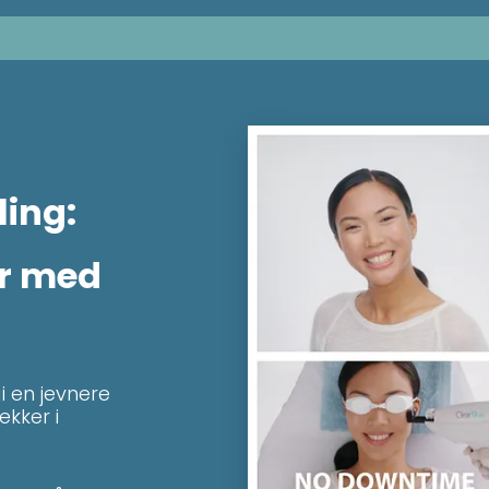
ing:
er med
 en jevnere
kker i