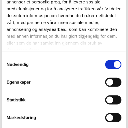
økt muskelmasse i behandlingsområdet etter fire
annonser et personlig preg, for å levere sosiale
behandlinger.
mediefunksjoner og for å analysere trafikken vår. Vi deler
dessuten informasjon om hvordan du bruker nettstedet
EMS kan med andre ord være en hjelpende hånd for
vårt, med partnerne våre innen sosiale medier,
deg som vil bli kvitt uønsket fett, samt forme
annonsering og analysearbeid, som kan kombinere den
drømmekroppen.
Se vår EMS-behandling!
med annen informasjon du har gjort tilgjengelig for dem,
eller som de har samlet inn gjennom din bruk av
tjenestene deres.
Samtykkevalg
Kan alle motta EMS-behandling?
Nødvendig
Hva er EMS?
Egenskaper
Går man ned i vekt med EMS?
Statistikk
Markedsføring