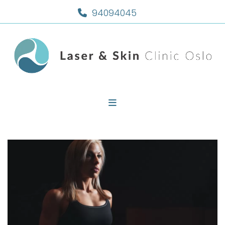
94094045
