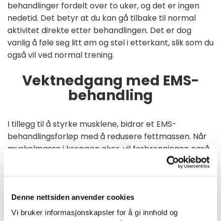
behandlinger fordelt over to uker, og det er ingen
nedetid. Det betyr at du kan gå tilbake til normal
aktivitet direkte etter behandlingen. Det er dog
vanlig å føle seg litt øm og støl i etterkant, slik som du
også vil ved normal trening.
Vektnedgang med EMS-
behandling
I tillegg til å styrke musklene, bidrar et EMS-
behandlingsforløp med å redusere fettmassen. Når
muskelmasse i kroppen øker, vil forbrenningen også
øke helt naturlig. Dette vil føre til redusert
fettprosent, og hjelpe kroppens evne til å brenne
kalorier. Alt dette gjør at du kan gå ned i vekt på en
indirekte måte. Faktisk viser det seg at EMS-
Denne nettsiden anvender cookies
behandling kan gi opptil 19 % fettreduksjon og 16 %
Vi bruker informasjonskapsler for å gi innhold og